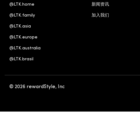
@LTK.home
新闻资讯
@LTK.family
加入我们
@LTK.asia
@LTK.europe
@LTK.australia 
@LTK.brasil
© 2026 rewardStyle, Inc