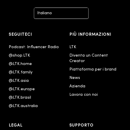
Italiano
Deutsch
SEGUITECI
PIÙ INFORMAZIONI
English - United Kingdom
Español
Podcast: Influencer Radio
LTK
@shop.LTK
Diventa un Content 
Français
Creator
@LTK.home
Português - Brasil
Piattaforma per i brand
@LTK.family
한국어
News
@LTK.asia
Azienda
@LTK.europe
Lavora con noi
@LTK.brasil
@LTK.australia 
LEGAL
SUPPORTO