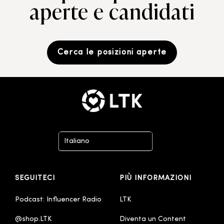
aperte e candidati
Cerca le posizioni aperte
Italiano
Deutsch
SEGUITECI
PIÙ INFORMAZIONI
English
English - Australia
Podcast: Influencer Radio
LTK
English - United Kingdom
@shop.LTK
Diventa un Content 