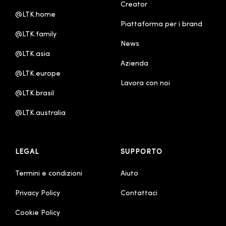
Creator
Español
@LTK.home
Piattaforma per i brand
Français
@LTK.family
News
Nederlands - Nederland
@LTK.asia
Azienda
Português - Brasil
@LTK.europe
Lavora con noi
한국어
@LTK.brasil
中文 - 繁體
@LTK.australia 
简体中文
LEGAL
SUPPORTO
Termini e condizioni
Aiuto
Privacy Policy
Contattaci
Cookie Policy