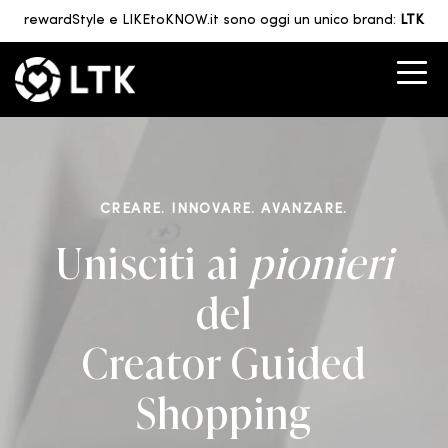
rewardStyle e LIKEtoKNOW.it sono oggi un unico brand:
LTK
CREARE. INNOVARE. AVANZARE.
Unisciti ai
pionieri
del
Creator Guided
Shopping