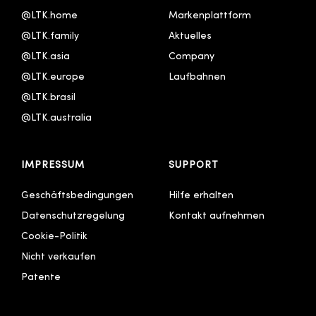
@LTK.home
Markenplattform
Italiano
@LTK.family
Aktuelles
Português - Brasil
@LTK.asia
Company
한국어
@LTK.europe
Laufbahnen
@LTK.brasil
@LTK.australia 
IMPRESSUM
SUPPORT
Geschäftsbedingungen
Hilfe erhalten
Datenschutzregelung
Kontakt aufnehmen
Cookie-Politik
Nicht verkaufen
Patente