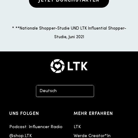
JETZT DURCHSTARTEN
* **Nationale Shopper-Studie UND LTK Influential Shopper-
Studie, Juni 2021
Deutsch
English
UNS FOLGEN
MEHR ERFAHREN
English - United Kingdom
Español
Podcast: Influencer Radio
LTK
@shop.LTK
Werde Creator*In
Français