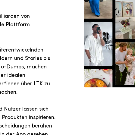
illiarden von
le Plattform
iterentwickelnden
ldern und Stories bis
Foto-Dumps, machen
ner idealen
er*innen über LTK zu
machen.
 Nutzer lassen sich
Produkten inspirieren.
tscheidungen beruhen
e in der App gesehen