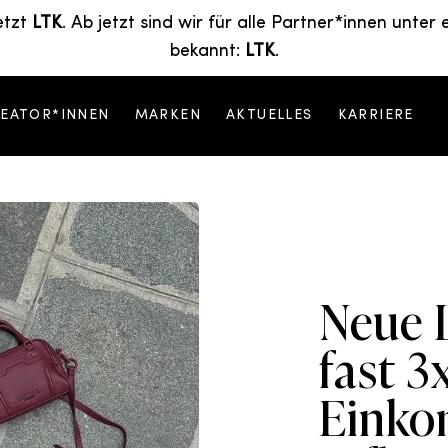
etzt
LTK
. Ab jetzt sind wir für alle Partner*innen unt
bekannt:
LTK
.
EATOR*INNEN
MARKEN
AKTUELLES
KARRIERE
Neue 
fast 3
Einko