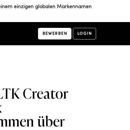
er einem einzigen globalen Markennamen
BEWERBEN
LOGIN
LTK Creator
x
mmen über