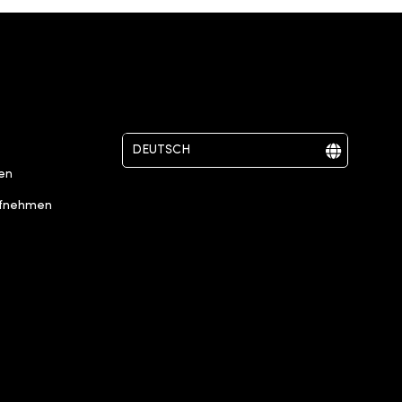
DEUTSCH
ten
ENGLISH - UNITED KINGDOM
ufnehmen
FRANÇAIS
ITALIANO
PORTUGUÊS - BRASIL
한국어