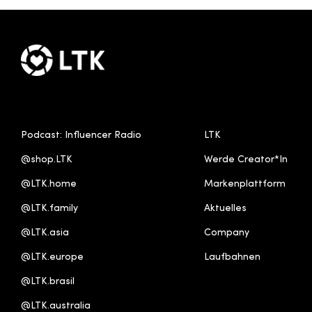
UNS FOLGEN
MEHR ERFAHREN
Podcast: Influencer Radio
LTK
@shop.LTK
Werde Creator*In
@LTK.home
Markenplattform
@LTK.family
Aktuelles
@LTK.asia
Company
@LTK.europe
Laufbahnen
@LTK.brasil
@LTK.australia 