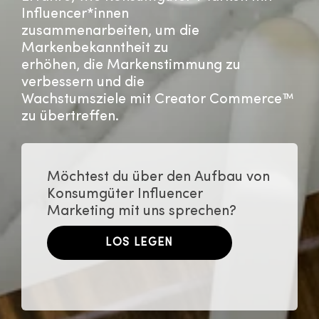
Influencer*innen
zusammenarbeiten, um die
Markenbekanntheit zu
erhöhen, die Markenstimmung zu
verbessern und die
Wachstumsziele mit Creator Commerce™
zu übertreffen
.
Möchtest du über den Aufbau von
Konsumgüter Influencer
Marketing mit uns sprechen?
LOS LEGEN