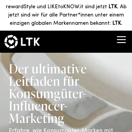
rewardStyle und LIKEtoKNOW.it sind jetzt
LTK
. Ab
jetzt sind wir für alle Partner*innen unter einem
einzigen globalen Markennamen bekannt:
LTK
.
Der ultimative
Leitfaden für
Konsumgüter-
Influencer-
Marketing
Erfahre, wie Konsumgüter-Marken mit