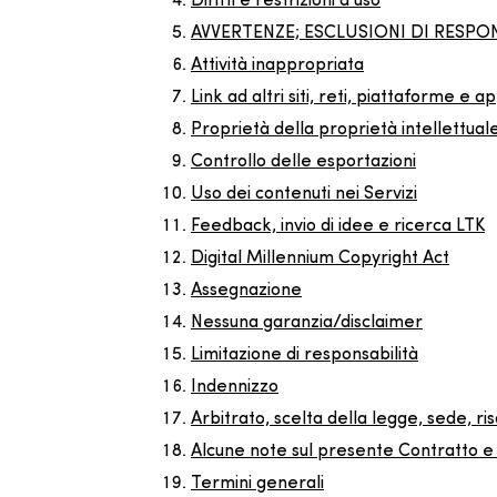
Diritti e restrizioni d'uso
AVVERTENZE; ESCLUSIONI DI RESPO
Attività inappropriata
Link ad altri siti, reti, piattaforme e ap
Proprietà della proprietà intellettual
Controllo delle esportazioni
Uso dei contenuti nei Servizi
Feedback, invio di idee e ricerca LTK
Digital Millennium Copyright Act
Assegnazione
Nessuna garanzia/disclaimer
Limitazione di responsabilità
Indennizzo
Arbitrato, scelta della legge, sede, ris
Alcune note sul presente Contratto e
Termini generali