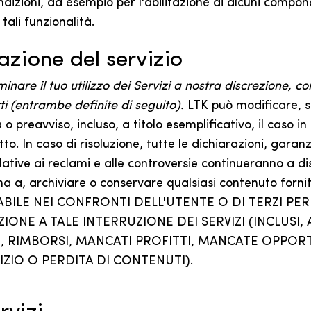
ondizioni, ad esempio per l'abilitazione di alcuni compon
 tali funzionalità.
sazione del servizio
are il tuo utilizzo dei Servizi a nostra discrezione, 
ti (entrambe definite di seguito).
LTK può modificare, so
 preavviso, incluso, a titolo esemplificativo, il caso in
. In caso di risoluzione, tutte le dichiarazioni, garanz
elative ai reclami e alle controversie continueranno a di
na a, archiviare o conservare qualsiasi contenuto forni
SABILE NEI CONFRONTI DELL'UTENTE O DI TERZI PE
ZIONE A TALE INTERRUZIONE DEI SERVIZI (INCLUS
O, RIMBORSI, MANCATI PROFITTI, MANCATE OPPOR
IZIO O PERDITA DI CONTENUTI).