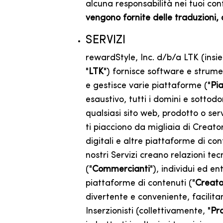
alcuna responsabilità nei tuoi conf
vengono fornite delle traduzioni, q
SERVIZI
rewardStyle, Inc. d/b/a LTK (insiem
"
LTK
") fornisce software e strume
e gestisce varie piattaforme ("
Pi
esaustivo, tutti i domini e sottod
qualsiasi sito web, prodotto o ser
ti piacciono da migliaia di Creator
digitali e altre piattaforme di co
nostri Servizi creano relazioni tec
("
Commercianti
"), individui ed en
piattaforme di contenuti ("
Creato
divertente e conveniente, facilita
Inserzionisti (collettivamente, "
Pr