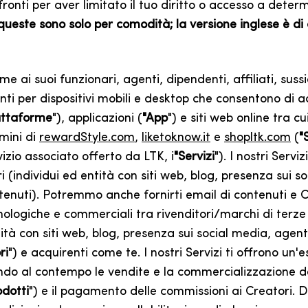
ronti per aver limitato il tuo diritto o accesso a determ
ueste sono solo per comodità; la versione inglese è di con
e ai suoi funzionari, agenti, dipendenti, affiliati, sussid
nti per dispositivi mobili e desktop che consentono di 
attaforme
"), applicazioni (
"App
") e siti web online tra c
omini di
rewardStyle.com
,
liketoknow.it
e
shopltk.com
(
"S
vizio associato offerto da LTK, i
"Servizi
"). I nostri Serv
i (individui ed entità con siti web, blog, presenza sui s
ntenuti). Potremmo anche fornirti email di contenuti e C
nologiche e commerciali tra rivenditori/marchi di terze p
tità con siti web, blog, presenza sui social media, agenti
ri
") e acquirenti come te. I nostri Servizi ti offrono un'
ndo al contempo le vendite e la commercializzazione dei
odotti
") e il pagamento delle commissioni ai Creatori. Dur