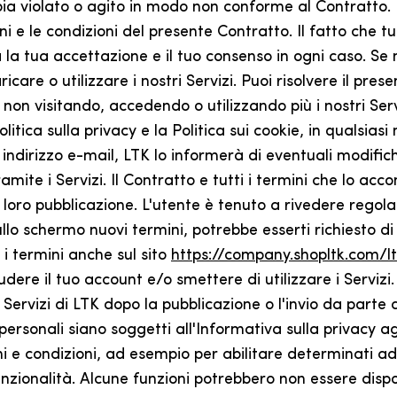
bia violato o agito in modo non conforme al Contratto. Ut
i e le condizioni del presente Contratto. Il fatto che tu
ma la tua accettazione e il tuo consenso in ogni caso. Se
aricare o utilizzare i nostri Servizi. Puoi risolvere il p
non visitando, accedendo o utilizzando più i nostri Serv
litica sulla privacy e la Politica sui cookie, in qualsias
ndirizzo e-mail, LTK lo informerà di eventuali modifich
tramite i Servizi. Il Contratto e tutti i termini che lo 
ro pubblicazione. L'utente è tenuto a rivedere regolarm
ullo schermo nuovi termini, potrebbe esserti richiesto di
à i termini anche sul sito
https://company.shopltk.com/lt
udere il tuo account e/o smettere di utilizzare i Serviz
 Servizi di LTK dopo la pubblicazione o l'invio da parte
 personali siano soggetti all'Informativa sulla privacy ag
ini e condizioni, ad esempio per abilitare determinati ad
 funzionalità. Alcune funzioni potrebbero non essere dispon