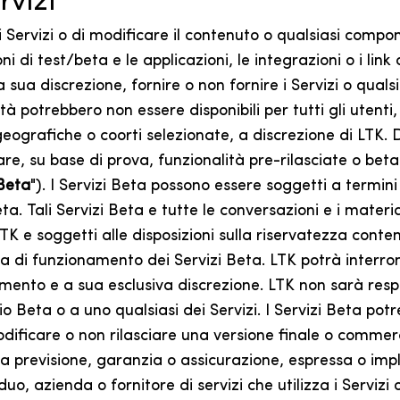
rvizi
e i Servizi o di modificare il contenuto o qualsiasi compo
di test/beta e le applicazioni, le integrazioni o i link 
sua discrezione, fornire o non fornire i Servizi o qualsia
tà potrebbero non essere disponibili per tutti gli utenti
eografiche o coorti selezionate, a discrezione di LTK. 
zzare, su base di prova, funzionalità pre-rilasciate o bet
 Beta
"). I Servizi Beta possono essere soggetti a termini
Beta. Tali Servizi Beta e tutte le conversazioni e i materi
TK e soggetti alle disposizioni sulla riservatezza conte
ia di funzionamento dei Servizi Beta. LTK potrà interro
momento e a sua esclusiva discrezione. LTK non sarà res
io Beta o a uno qualsiasi dei Servizi. I Servizi Beta po
dificare o non rilasciare una versione finale o commerc
 previsione, garanzia o assicurazione, espressa o implic
uo, azienda o fornitore di servizi che utilizza i Servizi 