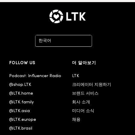
한국어
Deutsch
FOLLOW US
더 알아보기
English - United Kingdom
Español
Podcast: Influencer Radio
LTK
@shop.LTK
크리에이터 지원하기
Français
@LTK.home
브랜드 서비스
Italiano
@LTK.family
회사 소개
Português - Brasil
@LTK.asia
미디어 소식
@LTK.europe
채용
@LTK.brasil