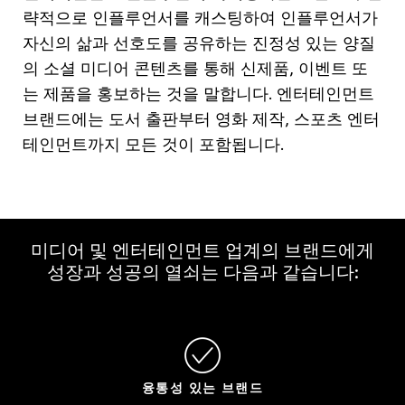
략적으로
인플루언서를
캐스팅하여
인플루언서가
자신의
삶과
선호도를
공유하는
진정성
있는
양질
의
소셜
미디어
콘텐츠를
통해
신제품
,
이벤트
또
는
제품을
홍보하는
것을
말합니다
.
엔터테인먼트
브랜드에는
도서
출판부터
영화
제작
,
스포츠
엔터
테인먼트까지
모든
것이
포함됩니다
.
미디어 및 엔터테인먼트 업계의 브랜드에게
성장과 성공의 열쇠는 다음과 같습니다:
융통성 있는 브랜드