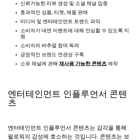
신뢰가능한
리뷰
생성
및
소셜
채널
입증
효과적인
상품
,
티켓
,
제품
판매
미디어
및
엔터테인먼트
트렌드
파악
소비자가
대면
이벤트에
대해
안심할
수
있도록
지
원
소비자의
버추얼
참여
독려
긍정적인
브랜드
연관성
구축
소유
채널에
관해
재사용
가능한
콘텐츠
제작
엔터테인먼트 인플루언서 콘텐
츠
엔터테인먼트 인플루언서 콘텐츠는 감각을 통해
팔로워의 감성에 호소하는 것입니다. 콘텐츠는 보