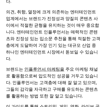
다.
의견, 취향, 열정에 크게 의존하는 엔터테인먼트
업계에서는 브랜드가 진정성과 양질의 콘텐츠 사
이에서 적절한 균형을 유지하는 것이 매우 중요합
니다. 엔터테인먼트 인플루언서는 매력적인 콘텐
츠와 진정성 있는 입소문 추천을 통해 적절한 고객
층에게 도달하여 가장 인기 있는 대규모 산업 중
하나인 엔터테인먼트 시장에서 돋보일 수 있습니
다.
브랜드는
인플루언서 마케팅을
주요
마케팅
채널
로
활용함으로써
압도적인
성공을
거두고
있습니
다
.
인플루언서는
고객층에
대해
잘
알고
있으며
,
그들의
감각을
자극하고
구매를
유도하는
콘텐츠
를
활용하는
방법
또한
잘
알고
있습니다
.
이 가이드를 통해 스트리밍, 게임, 영화, 라이브 공