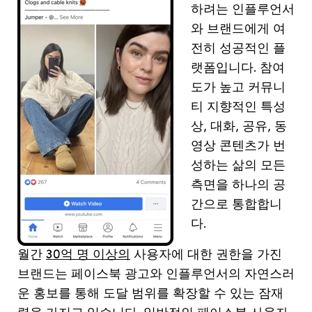
하려는
인플루언서
와
브랜드에게
여
전히
성공적인
플
랫폼입니다
.
참여
도가
높고
커뮤니
티
지향적인
특성
상
,
대화
,
공유
,
동
영상
콘텐츠가
번
성하는
삶의
모든
측면을
하나의
공
간으로
통합합니
다
.
월간
30억 명 이상의
사용자에
대한
권한을
가진
브랜드는
페이스북
광고와
인플루언서의
자연스러
운
홍보를
통해
도달
범위를
확장할
수
있는
잠재