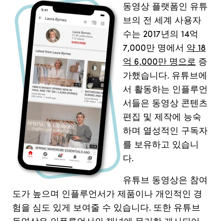
동영상
플랫폼인
유튜
브의
전
세계
사용자
수는
2017
년의
14
억
7,000
만
명에서
약 18
억 6,000만 명으로
증
가했습니다
.
유튜브에
서
활동하는
인플루언
서들은
동영상
콘텐츠
편집
및
제작에
능숙
하며
열성적인
구독자
를
보유하고
있습니
다
.
유튜브
동영상은
참여
도가
높으며
인플루언서가
제품이나
개인적인
경
험을
심도
있게
보여줄
수
있습니다
.
또한
유튜브