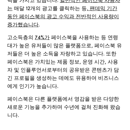
력을
가지고
있습니다
.
일반적인 페이스북 사용자
는
매달
12
개의
광고를
클릭하는
등
,
팬데믹
기간
동안
페이스북의
광고
수익과
전반적인
사용량이
증가했습니다
.
고소득층의
74%가
페이스북을
사용하는
등
연령
대가
높은
유저들이
많은
플랫폼으로
,
페이스북
유
저들은
더
높은
소득을
자랑하고
있습니다
.
또한
페이스북은
가치있는
제품
정보
,
운영
시간
,
사용
자
및
인플루언서로부터의
공유받은
콘텐츠가
담
긴
프로필을
생성하는
데에도
유용하여
비즈니스
에게
인기가
높습니다
.
페이스북은
다른
플랫폼에서
영감을
받은
다양한
새로운
기능을
추가하며
수년에
걸쳐
진화해
왔습
니다
.