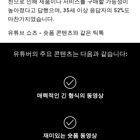
천으로
인해
제품이나
서비스를
구매할
가능성이
높아졌다고
답했으며
, 35
세
이상
응답자의
52%
도
마찬가지였습니다
.
유튜브
쇼츠
-
숏폼
콘텐츠와
같은
틱톡
유튜버의 주요 콘텐츠는 다음과 같습니다:
매력적인
긴
형식의
동영상
재미있는
숏폼
동영상