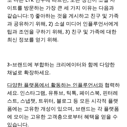
또
다른
LTK
연구에
따르면
,
모든
성인이
소셜
사
이트를
방문하는
가장
큰
세
가지
이유는
다음과
같습니다
: 1)
좋아하는
것을
게시하고
친구
및
가족
과
공유하기
위해
, 2)
소셜
미디어
인플루언서에게
팁과
조언을
구하기
위해
, 3)
친구
및
가족에
대한
최신
정보를
얻기
위해
.
3-
브랜드에
부합하는
크리에이터와
함께
다양한
채널로
확장하세요
.
다양한 플랫폼에서 활동하는 인플루언서와
협력하
세요
.
인스타그램
,
유튜브
,
틱톡
,
페이스북
,
핀터레
스트
,
스냅챗
,
트위터
,
블로그
등
모든
시각적
플랫
폼에는
고유한
개성이
있으며
,
브랜드는
각
플랫폼
에
모이는
고유한
고객층으로부터
혜택을
얻을
수
있습니다
.