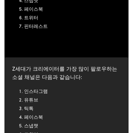
스냅챗
페이스북
트위터
핀터레스트
Z
세대가
크리에이터를
가장
많이
팔로우하는
소셜
채널은
다음과
같습니다
:
인스타그램
유튜브
틱톡
페이스북
스냅챗