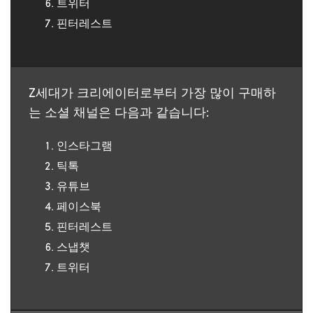
트위터
핀터레스트
Z
세대가
크리에이터로부터
가장
많이
구매하
는
소셜
채널은
다음과
같습니다
:
인스타그램
틱톡
유튜브
페이스북
핀터레스트
스냅챗
트위터