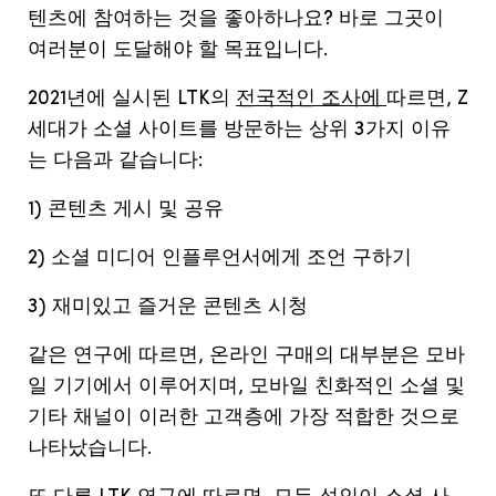
텐츠에 참여하는 것을 좋아하나요? 바로 그곳이
여러분이 도달해야 할 목표입니다.
2021
년에
실시된
LTK
의
전국적인 조사에
따르면
, Z
세대가
소셜
사이트를
방문하는
상위
3
가지
이유
는
다음과
같습니다
:
1)
콘텐츠
게시
및
공유
2)
소셜
미디어
인플루언서에게
조언
구하기
3)
재미있고
즐거운
콘텐츠
시청
같은
연구에
따르면
,
온라인
구매의
대부분은
모바
일
기기에서
이루어지며
,
모바일
친화적인
소셜
및
기타
채널이
이러한
고객층에
가장
적합한
것으로
나타났습니다
.