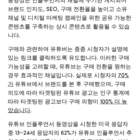
동영상은
인플루언서의
채널에
무기한
게시되어
브랜드
인지도
, SEO,
구매
전환율을
높이고
소유
채널
및
디지털
마케팅
캠페인을
위한
공유
가능한
콘텐츠를
구축하는
상시
콘텐츠로
활용될
수
있습
니다
.
구매와
관련하여
유튜버는
종종
시청자가
설명에
있는
링크를
클릭하도록
유도합니다
.
이러한
구매
가능성을
고려할
때
,
유튜브는
구매
전환을
원하는
경우
효과적인
채널입니다
.
실제로
시청자의
70%
가
유튜브에서
브랜드를
본
후
구매했으며
,
구매
의도에
따라
타겟팅된
유튜브
광고는
인구
통계에
따라
타겟팅된
광고보다
구매
의향이
100% 더 높
았습니다
.
유튜브
인플루언서
동영상을
시청한
미국
응답자
중
13~24
세
응답자의
62%
가
유튜브
인플루언서
추