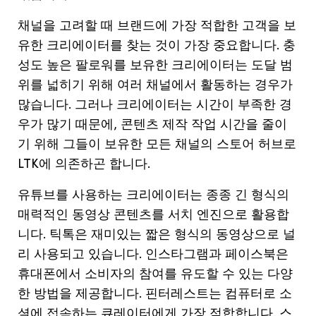
채널을
고려할
때
브랜드에
가장
적합한
고객을
보
유한
크리에이터를
찾는
것이
가장
중요합니다
.
충
성도
높은
팔로워를
보유한
크리에이터는
도달
범
위를
넓히기
위해
여러
채널에서
활동하는
경우가
많습니다
.
그러나
크리에이터는
시간이
부족한
경
우가
많기
때문에
,
콘텐츠
제작
작업
시간을
줄이
기
위해
그들이
보유한
모든
채널의
스토어
허브로
LTK
에
의존하곤
합니다
.
유튜브를
사용하는
크리에이터는
종종
긴
형식의
매력적인
동영상
콘텐츠를
서치
엔진으로
활용합
니다
.
틱톡은
재미있는
짧은
형식의
동영상으로
널
리
사용되고
있습니다
.
인스타그램과
페이스북은
휴대폰에서
소비자의
참여를
유도할
수
있는
다양
한
방법을
제공합니다
.
핀터레스트는
컴퓨터로
소
셜에
접속하는
큐레이터에게
가장
적합합니다
.
스