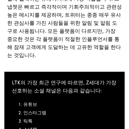
냅챗은
빠르고
즉각적이며
기회주의적이고
관련성
높은
메시지를
제공하며
,
트위터는
종종
매우
유사
한
관심사를
가진
사람들을
위한
알림
및
알림
도
구로
사용됩니다
.
모든
플랫폼이
다르지만
,
가장
중요한
것은
각
플랫폼이
적절한
인플루언서를
통
해
잠재
고객에게
도달하는
데
고유한
역할을
한다
는
것입니다
.
LTK의 가장 최근 연구에 따르면, Z세대가 가장
선호하는 소셜 채널은 다음과 같습니다:
유튜브
인스타그램
틱톡