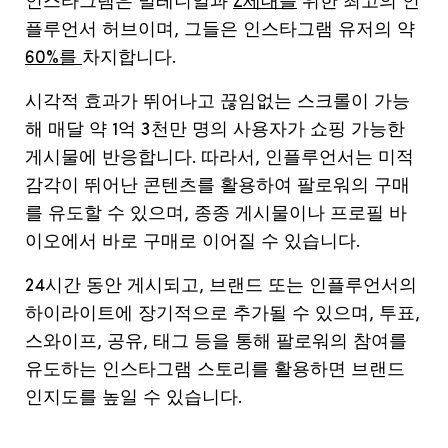
인스타그램은
밀레니얼과
Z세대를
위한
최고의
인
플루언서
허브이며
,
그들은
인스타그램
유저의
약
60%를
차지합니다
.
시각적
효과가
뛰어나고
끊임없는
스크롤이
가능
해
매달
약
1
억
3
천만
명의
사용자가
쇼핑
가능한
게시물에
반응합니다
.
따라서
,
인플루언서는
미적
감각이
뛰어난
콘텐츠를
활용하여
팔로워의
구매
를
유도할
수
있으며
,
종종
게시물이나
프로필
바
이오에서
바로
구매로
이어질
수
있습니다
.
24
시간
동안
게시되고
,
브랜드
또는
인플루언서의
하이라이트에
장기적으로
추가될
수
있으며
,
투표
,
스와이프
,
공유
,
태그
등을
통해
팔로워의
참여를
유도하는
인스타그램
스토리를
활용하면
브랜드
인지도를
높일
수
있습니다
.