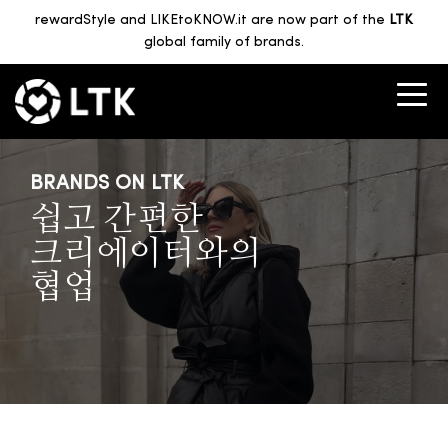
rewardStyle and LIKEtoKNOW.it are now part of the
LTK
global family of brands.
BRANDS ON LTK
쉽고 간편한
크리에이터와의
협업