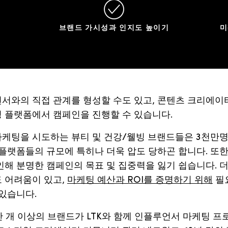
브랜드 가시성과 인지도 높이기
미
언서와의
직접
관계를
형성할
수도
있고
,
콘텐츠
크리에이
팅
플랫폼에서
캠페인을
진행할
수
있습니다
.
마케팅을
시도하는
뷰티
및
건강
/
웰빙
브랜드들은
3
천만
플랫폼들의
규모에
특히나
더욱
압도
당하곤
합니다
.
또
인해
분명한
캠페인의
목표
및
집중력을
잃기
쉽습니다
.
도
어려움이
있고
,
마케팅 예산과 ROI를 증명하기 위해
필
있습니다
.
만
개
이상의
브랜드가
LTK
와
함께
인플루언서
마케팅
프