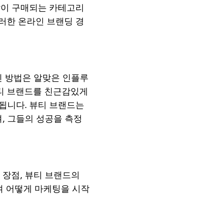
 많이 구매되는 카테고리
러한 온라인 브랜딩 경
인
방법은
알맞은
인플루
티
브랜드를
친근감있게
됩니다
.
뷰티
브랜드는
며
,
그들의
성공을
측정
장점
,
뷰티
브랜드의
여
어떻게
마케팅을
시작