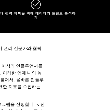
래 전략 계획을 위해 데이터와 트렌드 분석하
기
터
관리
전문가와
협력
명
이상의
인플루언서를
한
,
이러한
업계
내의
높
더불어서
,
올바른
인플루
요한
지표를
수집하는
로그램을
진행합니다
.
전