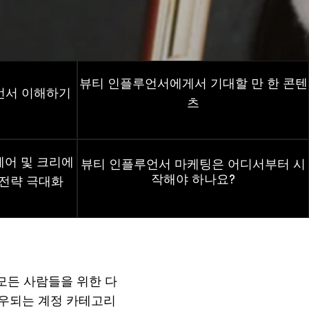
뷰티
인플루언서에게서
기대할
만
한
콘텐
언서
이해하기
츠
웨어
및
크리에
뷰티 인플루언서 마케팅은 어디서부터 시
작해야 하나요?
전략
극대화
모든 사람들을 위한 다
로우되는 계정 카테고리