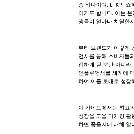
중 하나이며, LTK의 
이기도 합니다. 이는 
쟁률이 얼마나 치열한지
뷰티
브랜드가
이렇게
언서를
통해
소비자들
접하게
될
뿐만
아니라
인플루언서를
세계에
하여
이를
토대로
성장
이
가이드에서는
최고
성장을
도울
마케팅
활
하면
좋을지에
대해
알