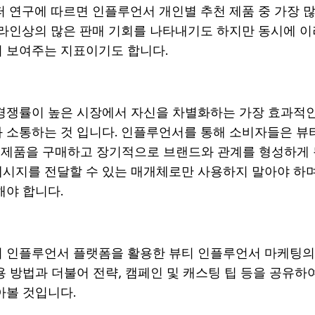
쇼퍼 연구에 따르면 인플루언서 개인별 추천 제품 중 가장
온라인상의 많은 판매 기회를 나타내기도 하지만 동시에 이
 보여주는 지표이기도 합니다.
경쟁률이
높은
시장에서
자신을
차별화하는
가장
효과적
과
소통하는
것
입니다
.
인플루언서를
통해
소비자들은
뷰
,
제품을
구매하고
장기적으로
브랜드와
관계를
형성하게
메시지를
전달할
수
있는
매개체로만
사용하지
말아야
하
해야
합니다
.
의
인플루언서
플랫폼을
활용한
뷰티
인플루언서
마케팅의
용
방법과
더불어
전략
,
캠페인
및
캐스팅
팁
등을
공유하
아볼
것입니다
.