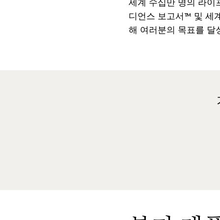
세계
수십만
명의
라이
디언스
보고서
™
및
세
해
여러분의
목표를
달