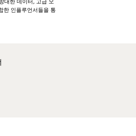
방대한
데이터
,
고급
오
합한
인플루언서들을
통
너