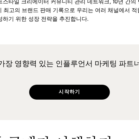
프스타일
크리에이터
커뮤니티
관리
네트워크
, 10
년
간의
계
최고의
브랜드
판매
기록으로
우리는
여러
채널에서
적
성하기
위한
성장
전략을
추진합니다
.
가장 영향력 있는 인플루언서 마케팅 파트
시작하기