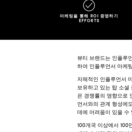
마케팅을 통해 ROI 증명하기
EFFORTS
뷰티
브랜드는
인플루
하여
인플루언서
마케
자체적인
인플루언서
보유하고
있는
탑
소셜
은
경쟁률의
영향으로
언서와의
관계
형성에
데에
어려움이
있을
수
100
개국
이상에서
100