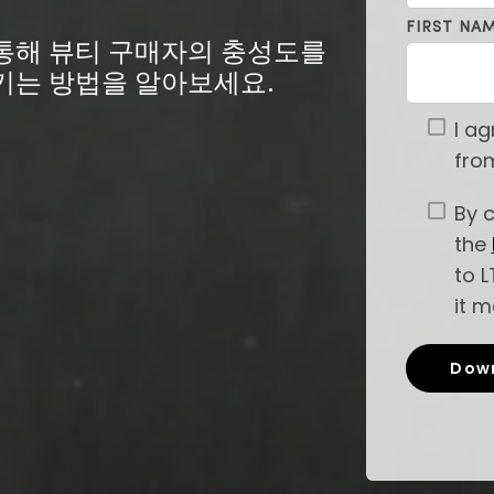
FIRST NA
통해 뷰티 구매자의 충성도를
키는 방법을 알아보세요.
I a
from
By c
the
to L
it m