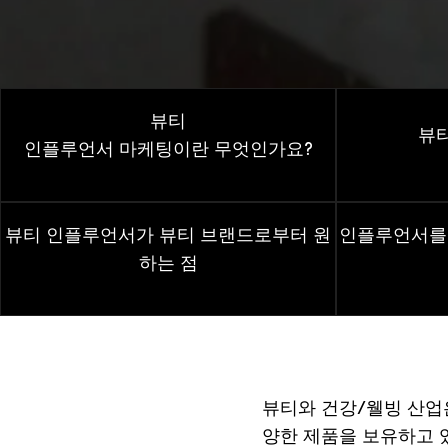
뷰티
뷰
인플루언서
마케팅이란
무엇인가요
?
뷰티
인플루언서가
뷰티
브랜드로부터
원
인플루언서를
하는
점
뷰티와 건강/웰빙 산업
양한 제품을 보유하고 