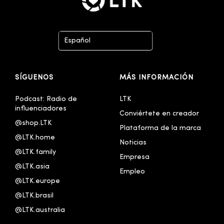
Español
Deutsch
SÍGUENOS
MÁS INFORMACIÓN
English - United Kingdom
Français
Podcast: Radio de 
LTK
influenciadores
Conviértete en creador
Italiano
@shop.LTK
Plataforma de la marca
Português - Brasil
@LTK.home
Noticias
@LTK.family
한국어
Empresa
@LTK.asia
Empleo
@LTK.europe
@LTK.brasil
@LTK.australia 