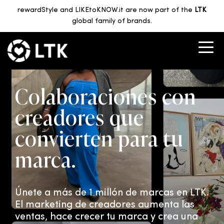
rewardStyle and LIKEtoKNOW.it are now part of the
LTK
global family of brands.
Colaboraciones con
creadores que
convierten para tu
marca.
Únete a más de 1 millón de marcas en LTK.
El marketing de creadores aumenta las
ventas, hace crecer tu marca y crea una