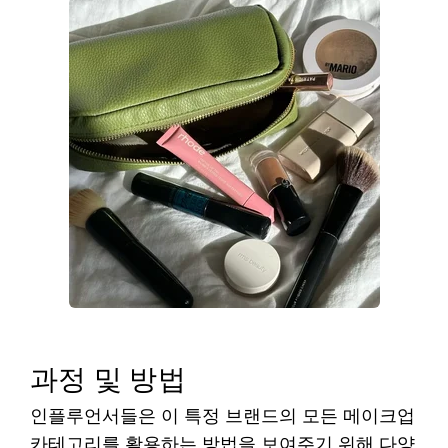
과정 및 방법
인플루언서들은
이
특정
브랜드의
모든
메이크업
카테고리를
활용하는
방법을
보여주기
위해
다양